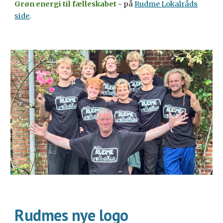
Grøn energi til fælleskabet
- på
Rudme Lokalråds
side
.
Rudmes nye logo