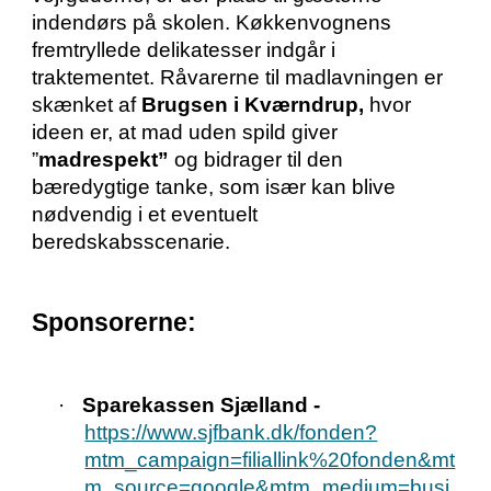
indendørs på skolen. Køkkenvognens
fremtryllede delikatesser indgår i
traktementet. Råvarerne til madlavningen er
skænket af
Brugsen i Kværndrup,
hvor
ideen er, at mad uden spild giver
”
madrespekt”
og bidrager til den
bæredygtige tanke, som især kan blive
nødvendig i et eventuelt
beredskabsscenarie.
Sponsorerne:
·
Sparekassen Sjælland -
https://www.sjfbank.dk/fonden?
mtm_campaign=filiallink%20fonden&mt
m_source=google&mtm_medium=busi