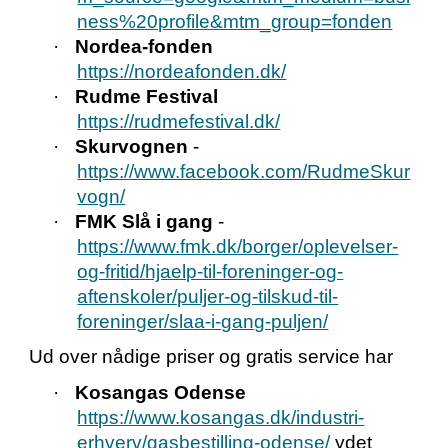
ness%20profile&mtm_group=fonden
·
Nordea-fonden
https://nordeafonden.dk/
·
Rudme Festival
https://rudmefestival.dk/
·
Skurvognen
-
https://www.facebook.com/RudmeSkur
vogn/
·
FMK Slå i gang
-
https://www.fmk.dk/borger/oplevelser-
og-fritid/hjaelp-til-foreninger-og-
aftenskoler/puljer-og-tilskud-til-
foreninger/slaa-i-gang-puljen/
Ud over nådige priser og gratis service har
·
Kosangas Odense
https://www.kosangas.dk/industri-
erhverv/gasbestilling-odense/
ydet