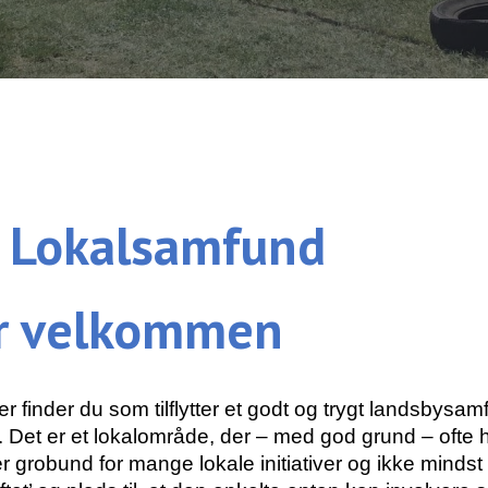
 Lokalsamfund
r velkommen
finder du som tilflytter et godt og trygt landsbysam
Det er et lokalområde, der – med god grund – ofte 
r grobund for mange lokale initiativer og ikke mindst