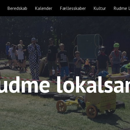
Beredskab
Kalender
Fællesskaber
Kultur
Rudme L
ip to main content
Skip to navigat
udme lokalsa