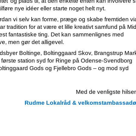
loftet’ og plads til, at den enkelte enten kan involvere si
føre nye idéer eller starte noget helt nyt.
an vi selv kan forme, præge og skabe fremtiden vi
radition for at være et lille kreativt samfund på Mid
 mest fantastiske ting. Det kan sammenlignes med
yve, men gør det alligevel.
dsbyer Boltinge, Boltinggaard Skov, Brangstrup Mar
første station syd for Ringe på Odense-Svendborg
oltinggaard Gods og Fjellebro Gods – og mod syd
Med de venligste hilsen
Rudme Lokalråd & velkomstambassadø