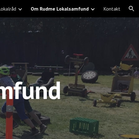
okalråd
Om Rudme Lokalsamfund
Kontakt
ion
mfund