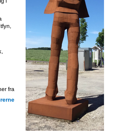
g i
a
tfyn,
k,
er fra
rerne