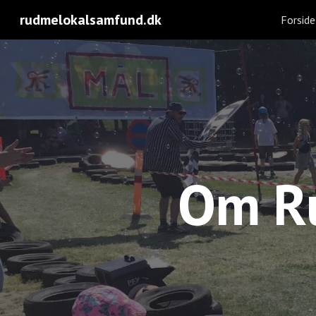
rudmelokalsamfund.dk
Forside
Sk
Om R