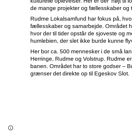
kulturelle oplevelser. Her er der ’højt til 
de mange projekter og fællesskaber og til
Rudme Lokalsamfund har fokus på, hvord
fællesskaber og samarbejde. Området har t
hvor der til tider opstår de sjoveste og
humlebien, der slet ikke burde kunne fl
Her bor ca. 500 mennesker i de små lan
Herringe, Rudme og Volstrup. Rudme er 
banen. Området har to store godser – B
grænser det direkte op til Egeskov Slot.
Page
Google Sites
Report abuse