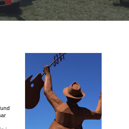
fund
har